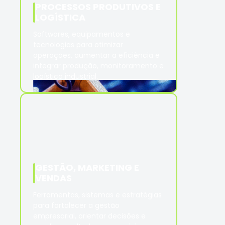
PROCESSOS PRODUTIVOS E
LOGÍSTICA
Softwares, equipamentos e
tecnologias para otimizar
operações, aumentar a eficiência e
integrar produção, monitoramento e
logística industrial.
GESTÃO, MARKETING E
VENDAS
Ferramentas, sistemas e estratégias
para fortalecer a gestão
empresarial, orientar decisões e