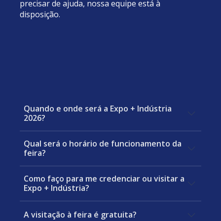
precisar de ajuda, nossa equipe está à
disposição.
Quando e onde será a Expo + Indústria
2026?
Qual será o horário de funcionamento da
A Expo + Indústria 2026 será
feira?
realizada de 25 a 27 de agosto de
2026, no Expotrade Convention
Como faço para me credenciar ou visitar a
A Expo + Indústria 2026 estará
Center, localizado em Pinhais, na
Expo + Indústria?
aberta para visitação das 14h às
Região Metropolitana de Curitiba
21h, nos dias 25, 26 e 27 de agosto
(PR). Endereço do evento: Rod. Dep.
A visitação à feira é gratuita?
Para visitar a feira, é necessário