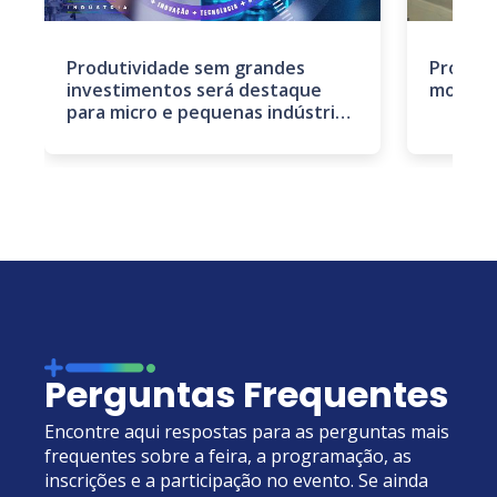
Produtividade sem grandes
Produti
investimentos será destaque
mobiliz
para micro e pequenas indústrias
na Expo+Indústria
Perguntas Frequentes
Encontre aqui respostas para as perguntas mais
frequentes sobre a feira, a programação, as
inscrições e a participação no evento. Se ainda