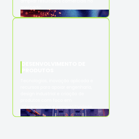
ampliar resultados comerciais no
mercado.
DESENVOLVIMENTO DE
PRODUTOS
Tecnologias, inovação aplicada e
recursos para apoiar engenharia,
design industrial e criação de
produtos com foco em
diferenciação e competitividade.